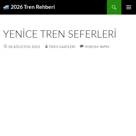
İçeriğe
Ara
2026 Tren Rehberi
atla
BIRINCI
MENÜ
YENICE TREN SEFERLERI
28 AĞUSTOS 2023
TREN SAATLERI
YORUM YAPIN