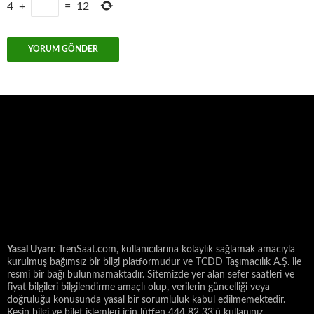
4
+
=
12
Yasal Uyarı:
TrenSaat.com, kullanıcılarına kolaylık sağlamak amacıyla
kurulmuş bağımsız bir bilgi platformudur ve TCDD Taşımacılık A.Ş. ile
resmi bir bağı bulunmamaktadır. Sitemizde yer alan sefer saatleri ve
fiyat bilgileri bilgilendirme amaçlı olup, verilerin güncelliği veya
doğruluğu konusunda yasal bir sorumluluk kabul edilmemektedir.
Kesin bilgi ve bilet işlemleri için lütfen 444 82 33'ü kullanınız.