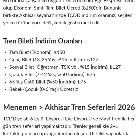
Bu rotada çalışan en uygun trenlerden biri Ege Ekspresi Treni
olup Ekonomi Sınıfı Tam Bilet Ücreti (₺150)’dir. Bununla
birlikte Akhisar seyahatinizde TCDD indirim oranınız, seçilen
yolcu türüne göre değişkenlik göstermektedir.
Tren Bileti İndirim Oranları
Tam Bilet (Ekonomi): ₺150
Genç Bilet (13-26 Yaş, %15 İndirim): ₺127
Sosyal Bilet (Öğretmen, TSK vb., %15 İndirim): ₺127
Çocuk Bilet (7-12 Yaş, %50 İndirim): ₺75
65 Yaş Üstü Bilet (%50 İndirim): ₺75
Bebek/Çocuk (0-6 Yaş): Ücretsiz
Menemen > Akhisar Tren Seferleri 2026
TCDD’ye ait 6 Eylül Ekspresi Ege Ekspresi ve Mavi Tren ile her
gün tren seferleri yapılmaktadır. Trenler genellikle 2+1
koltuklu pulman tip vagonlardan oluşur. Üstelik vagonlarda