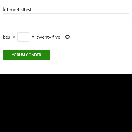
İnternet sitesi
beş
×
=
twenty five