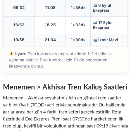
6 Eylül
09:32
11:08
1s 36dk
Ekspresi
17 Eylül
16:52
18:25
1s 33dk
Ekspresi
19:55
21:34
1s 39dk
İzmir Mavi
Uyarı:
Tren kalkış ve varış saatlerinde 1-2 dakikalık
oynama olabilir. Bilet kontrolü için 10 dk öncesinden
istasyonda olunuz.
Menemen > Akhisar Tren Kalkış Saatleri
Menemen – Akhisar seyahatiniz için en güncel tren saatleri
ve bilet fiyatı (TCDD) verileriyle sunulmaktadır. Bu bağlamda
garlar arası her gün 4 farklı tren seferi gerçekleştirilir. Rota
üzerindeki Ege Ekspresi Treni saat 07:30’de hareket eden ilk
tren olup, keyifli bir yolculuğun ardından saat 09:19 civarında