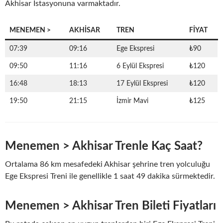
Akhisar İstasyonuna varmaktadır.
MENEMEN >
AKHISAR
TREN
FIYAT
07:39
09:16
Ege Ekspresi
₺90
09:50
11:16
6 Eylül Ekspresi
₺120
16:48
18:13
17 Eylül Ekspresi
₺120
19:50
21:15
İzmir Mavi
₺125
Menemen > Akhisar Trenle Kaç Saat?
Ortalama 86 km mesafedeki Akhisar şehrine tren yolculuğu
Ege Ekspresi Treni ile genellikle 1 saat 49 dakika sürmektedir.
Menemen > Akhisar Tren Bileti Fiyatları