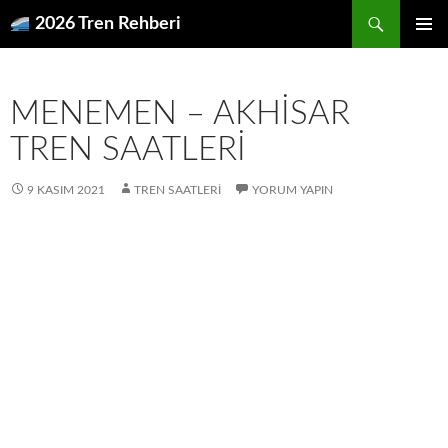
İçeriğe
Ara
2026 Tren Rehberi
atla
BIRINCI
MENÜ
MENEMEN – AKHISAR
TREN SAATLERI
9 KASIM 2021
TREN SAATLERI
YORUM YAPIN